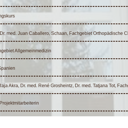
ngskurs
 Dr. med. Juan Caballero, Schaan, Fachgebiet Orthopädische Ch
hgebiet Allgemeinmedizin
Spanien
aja Akra, Dr. med. René Grosheintz, Dr. med. Tatjana Tot, Fac
rojektmitarbeiterin
 Fachgebiet Orthopädische Chirurgie und Traumatologie