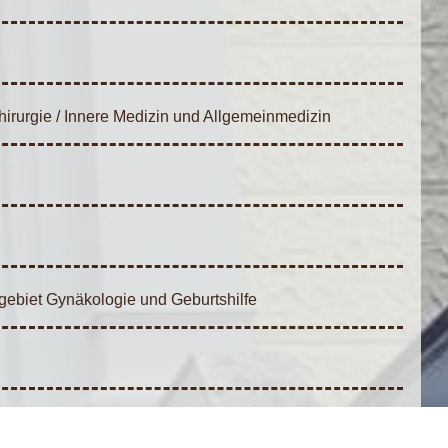
irurgie / Innere Medizin und Allgemeinmedizin
hgebiet Gynäkologie und Geburtshilfe