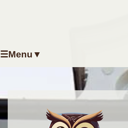
☰Menu▼